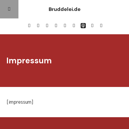
Bruddelei.de
Podcast
Impressum
Blog
Unterstützen
Abonnieren
[impressum]
Lädle