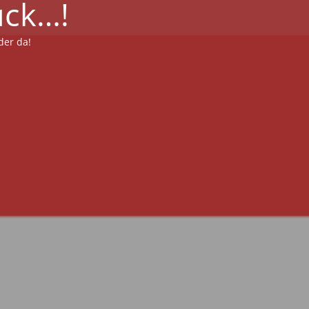
ück…!
der da!