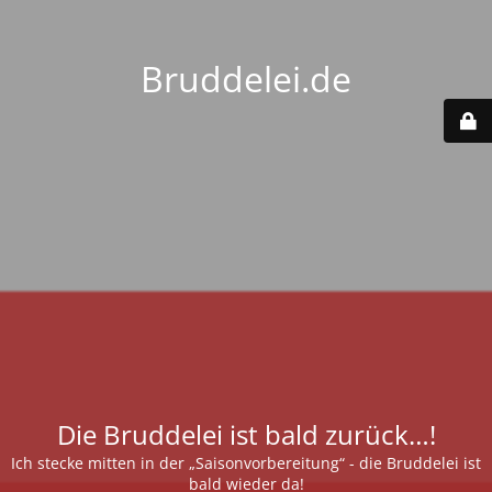
Bruddelei.de
Die Bruddelei ist bald zurück…!
Ich stecke mitten in der „Saisonvorbereitung“ - die Bruddelei ist
bald wieder da!