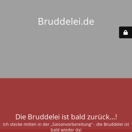
Bruddelei.de
Die Bruddelei ist bald zurück…!
Ich stecke mitten in der „Saisonvorbereitung“ - die Bruddelei ist
bald wieder da!