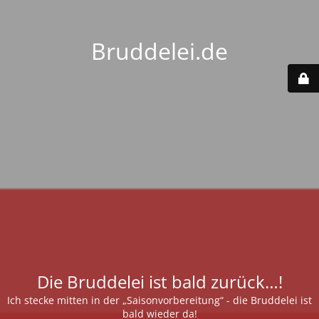
Bruddelei.de
Die Bruddelei ist bald zurück…!
Ich stecke mitten in der „Saisonvorbereitung“ - die Bruddelei ist
bald wieder da!