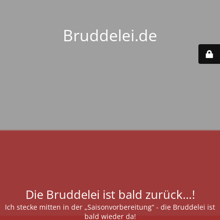
Bruddelei.de
Die Bruddelei ist bald zurück…!
Ich stecke mitten in der „Saisonvorbereitung“ - die Bruddelei ist
bald wieder da!